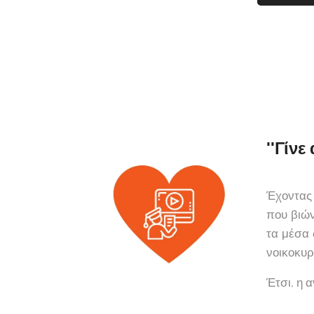
''Γίν
Έχοντας 
που βιών
τα μέσα 
νοικοκυρ
Έτσι, η 