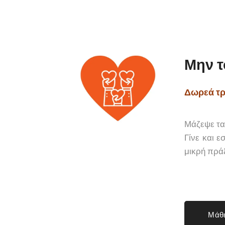
Μην τ
Δωρεά τρ
Μάζεψε τα 
Γίνε και 
μικρή πρά
Μάθε