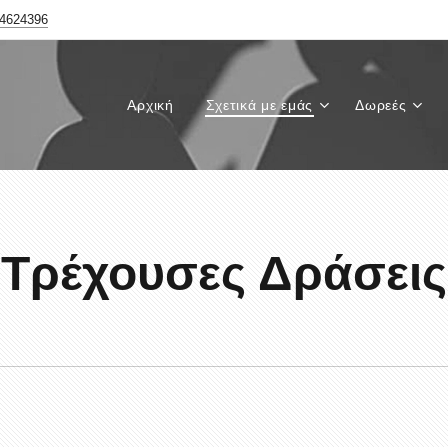
4624396
Αρχική
Σχετικά με εμάς
Δωρεές
Τρέχουσες Δράσεις